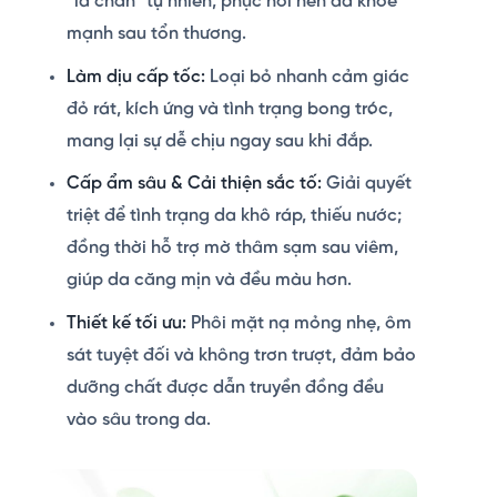
“lá chắn” tự nhiên, phục hồi nền da khỏe
mạnh sau tổn thương.
Làm dịu cấp tốc:
Loại bỏ nhanh cảm giác
đỏ rát, kích ứng và tình trạng bong tróc,
mang lại sự dễ chịu ngay sau khi đắp.
Cấp ẩm sâu & Cải thiện sắc tố:
Giải quyết
triệt để tình trạng da khô ráp, thiếu nước;
đồng thời hỗ trợ mờ thâm sạm sau viêm,
giúp da căng mịn và đều màu hơn.
Thiết kế tối ưu:
Phôi mặt nạ mỏng nhẹ, ôm
sát tuyệt đối và không trơn trượt, đảm bảo
dưỡng chất được dẫn truyền đồng đều
vào sâu trong da.