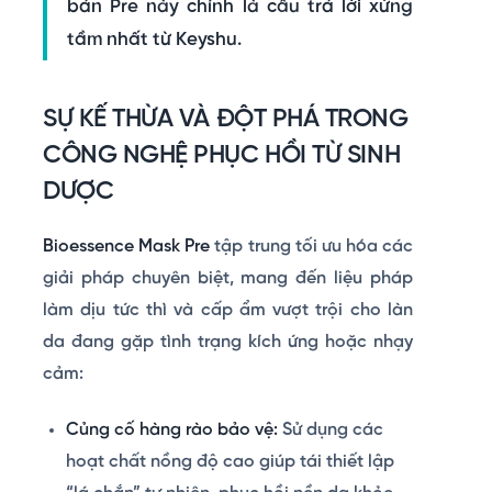
bản Pre này chính là câu trả lời xứng
tầm nhất từ
Keyshu
.
SỰ KẾ THỪA VÀ ĐỘT PHÁ TRONG
CÔNG NGHỆ PHỤC HỒI TỪ SINH
DƯỢC
Bioessence Mask Pre
tập trung tối ưu hóa các
giải pháp chuyên biệt, mang đến liệu pháp
làm dịu tức thì và cấp ẩm vượt trội cho làn
da đang gặp tình trạng kích ứng hoặc nhạy
cảm:
Củng cố hàng rào bảo vệ:
Sử dụng các
hoạt chất nồng độ cao giúp tái thiết lập