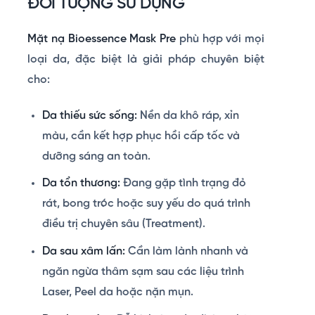
ĐỐI TƯỢNG SỬ DỤNG
Mặt nạ Bioessence Mask Pre
phù hợp với mọi
loại da, đặc biệt là giải pháp chuyên biệt
cho:
Da thiếu sức sống:
Nền da khô ráp, xỉn
màu, cần kết hợp phục hồi cấp tốc và
dưỡng sáng an toàn.
Da tổn thương:
Đang gặp tình trạng đỏ
rát, bong tróc hoặc suy yếu do quá trình
điều trị chuyên sâu (Treatment).
Da sau xâm lấn:
Cần làm lành nhanh và
ngăn ngừa thâm sạm sau các liệu trình
Laser, Peel da hoặc nặn mụn.