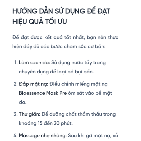
HƯỚNG DẪN SỬ DỤNG ĐỂ ĐẠT
HIỆU QUẢ TỐI ƯU
Để đạt được kết quả tốt nhất, bạn nên thực
hiện đầy đủ các bước chăm sóc cơ bản:
Làm sạch da:
Sử dụng nước tẩy trang
chuyên dụng để loại bỏ bụi bẩn.
Đắp mặt nạ:
Điều chỉnh miếng mặt nạ
Bioessence Mask Pre
ôm sát vào bề mặt
da.
Thư giãn:
Để dưỡng chất thẩm thấu trong
khoảng 15 đến 20 phút.
Massage nhẹ nhàng:
Sau khi gỡ mặt nạ, vỗ