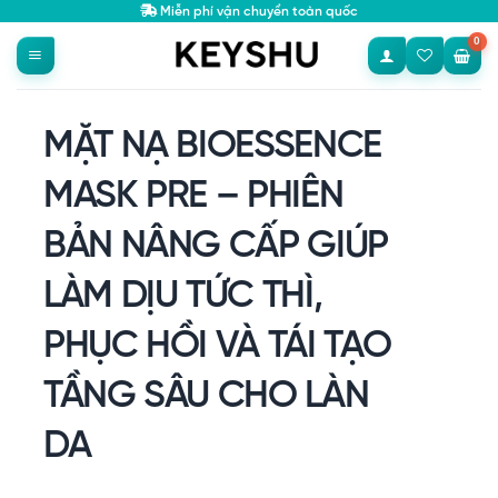
Bỏ
Miễn phí vận chuyển toàn quốc
qua
nội
dung
MẶT NẠ BIOESSENCE
MASK PRE – PHIÊN
BẢN NÂNG CẤP GIÚP
LÀM DỊU TỨC THÌ,
PHỤC HỒI VÀ TÁI TẠO
TẦNG SÂU CHO LÀN
DA