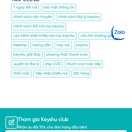
7 ngày đổi trả
bảo mật thông tin
chính sách vận chuyển
chính sách đại lý keyshu
chính sách đổi trả của keyshu
các kênh nhận khiếu nại của keyshu
câu hỏi thường gặp
freeship
hướng dẫn
hợp tác
keyshu
keyshu giải đáp
phương thức thanh toán
quyền lợi đại lý
ship COD
thanh toán trực tiếp
thắc mắc
tiếp nhận khiếu nại
đặt hàng
Tham gia Keyshu club
Nhận ưu đãi 10% cho đơn hàng đầu tiên!