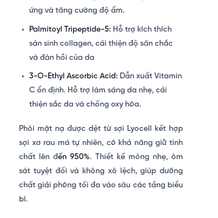
ứng và tăng cường độ ẩm.
Palmitoyl Tripeptide-5:
Hỗ trợ kích thích
sản sinh collagen, cải thiện độ săn chắc
và đàn hồi của da
3-O-Ethyl Ascorbic Acid:
Dẫn xuất Vitamin
C ổn định. Hỗ trợ làm sáng da nhẹ, cải
thiện sắc da và chống oxy hóa.
Phôi mặt nạ được dệt từ sợi Lyocell kết hợp
sợi xơ rau má tự nhiên, có khả năng giữ tinh
chất lên đ
ến 950%
. Thiết kế mỏng nhẹ, ôm
sát tuyệt đối và không xô lệch, giúp dưỡng
chất giải phóng tối đa vào sâu các tầng biểu
bì.