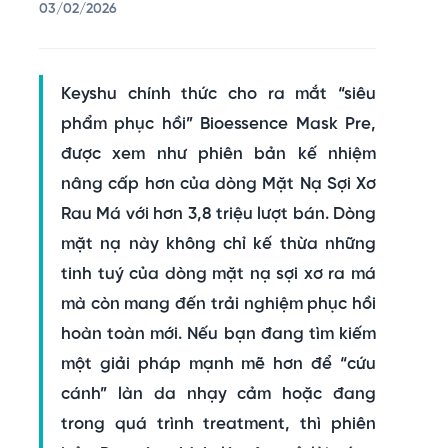
03/02/2026
Keyshu
chính thức cho ra mắt “siêu
phẩm phục hồi”
Bioessence Mask Pre
,
được xem như phiên bản kế nhiệm
nâng cấp hơn của dòng
Mặt Nạ Sợi Xơ
Rau Má
với hơn
3,8 triệu lượt bán
. Dòng
mặt nạ này không chỉ kế thừa những
tinh tuý của dòng mặt nạ sợi xơ ra má
mà còn mang đến trải nghiệm phục hồi
hoàn toàn mới. Nếu bạn đang tìm kiếm
một giải pháp mạnh mẽ hơn để “cứu
cánh” làn da nhạy cảm hoặc đang
trong quá trình treatment, thì phiên