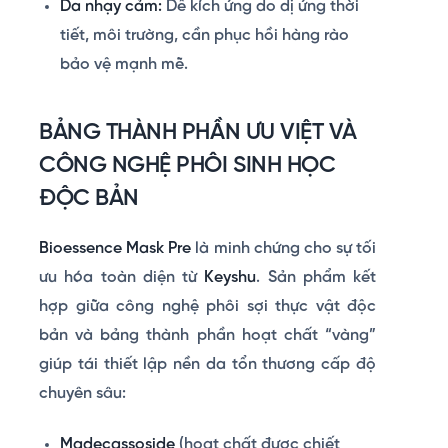
Da nhạy cảm:
Dễ kích ứng do dị ứng thời
tiết, môi trường, cần phục hồi hàng rào
bảo vệ mạnh mẽ.
BẢNG THÀNH PHẦN ƯU VIỆT VÀ
CÔNG NGHỆ PHÔI SINH HỌC
ĐỘC BẢN
Bioessence Mask Pre
là minh chứng cho sự tối
ưu hóa toàn diện từ
Keyshu
. Sản phẩm kết
hợp giữa công nghệ phôi sợi thực vật độc
bản và bảng thành phần hoạt chất “vàng”
giúp tái thiết lập nền da tổn thương cấp độ
chuyên sâu:
Madecassoside
(hoạt chất được chiết