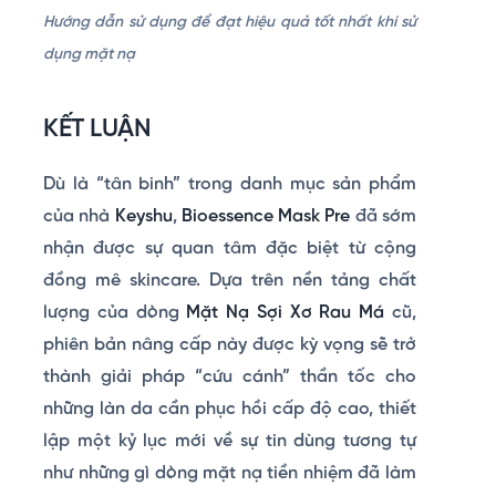
Hướng dẫn sử dụng để đạt hiệu quả tốt nhất khi sử
dụng mặt nạ
KẾT LUẬN
Dù là “tân binh” trong danh mục sản phẩm
của nhà
Keyshu
,
Bioessence Mask Pre
đã sớm
nhận được sự quan tâm đặc biệt từ cộng
đồng mê skincare. Dựa trên nền tảng chất
lượng của dòng
Mặt Nạ Sợi Xơ Rau Má
cũ,
phiên bản nâng cấp này được kỳ vọng sẽ trở
thành giải pháp “cứu cánh” thần tốc cho
những làn da cần phục hồi cấp độ cao, thiết
lập một kỷ lục mới về sự tin dùng tương tự
như những gì dòng mặt nạ tiền nhiệm đã làm