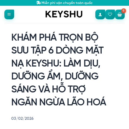
Bỏ
Miễn phí vận chuyển toàn quốc
qua
nội
dung
KHÁM PHÁ TRỌN BỘ
SƯU TẬP 6 DÒNG MẶT
NẠ KEYSHU: LÀM DỊU,
DƯỠNG ẨM, DƯỠNG
SÁNG VÀ HỖ TRỢ
NGĂN NGỪA LÃO HOÁ
03/02/2026