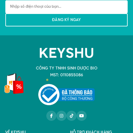
CÔNG TY TNHH SINH DƯỢC BIO
MST: 0110855086
VỀ KEYSHU
HỖ TRỢ KHÁCH HÀNG