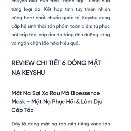
chuyên biệt dựa trên “ngôn ngữ” riêng của
từng loại da. Kết hợp tinh túy thiên nhiên
cùng hoạt chất chuẩn quốc tế, Keyshu cung
cấp hệ sinh thái sản phẩm toàn diện: từ phục
hồi cấp tốc, cấp ẩm đa tầng đến dưỡng sáng
và ngăn chặn lão hóa hiệu quả.
REVIEW CHI TIẾT 6 DÒNG MẶT
NẠ KEYSHU
Mặt Nạ Sợi Xơ Rau Má Bioessence
Mask – Mặt Nạ Phục Hồi & Làm Dịu
Cấp Tốc
Đây là dòng mặt nạ tạo nên tiếng vang lớn