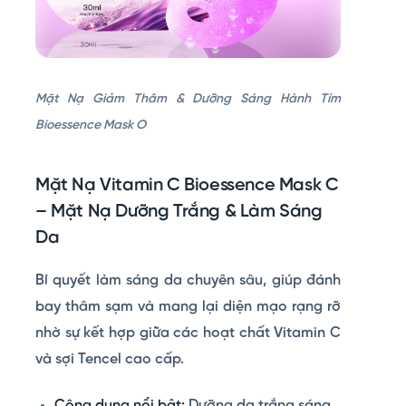
Mặt Nạ Giảm Thâm & Dưỡng Sáng Hành Tím
Bioessence Mask O
Mặt Nạ Vitamin C Bioessence Mask C
– Mặt Nạ Dưỡng Trắng & Làm Sáng
Da
Bí quyết làm sáng da chuyên sâu, giúp đánh
bay thâm sạm và mang lại diện mạo rạng rỡ
nhờ sự kết hợp giữa các hoạt chất Vitamin C
và sợi Tencel cao cấp.
Công dụng nổi bật:
Dưỡng da trắng sáng