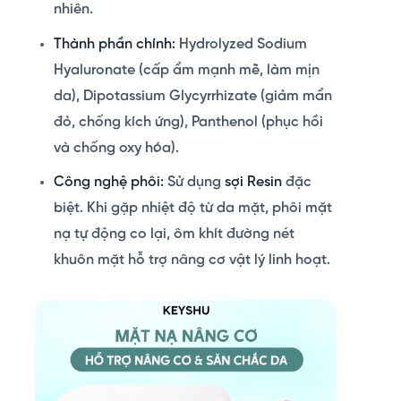
nhiên.
Thành phần chính:
Hydrolyzed Sodium
Hyaluronate (cấp ẩm mạnh mẽ, làm mịn
da), Dipotassium Glycyrrhizate (giảm mẩn
đỏ, chống kích ứng), Panthenol (phục hồi
và chống oxy hóa).
Công nghệ phôi:
Sử dụng
sợi Resin
đặc
biệt. Khi gặp nhiệt độ từ da mặt, phôi mặt
nạ tự động co lại, ôm khít đường nét
khuôn mặt hỗ trợ nâng cơ vật lý linh hoạt.