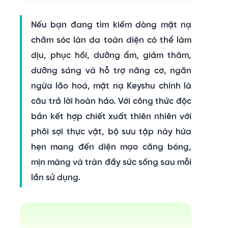
Nếu bạn đang tìm kiếm
dòng mặt nạ
chăm sóc làn da toàn diện có thể
làm
dịu, phục hồi, dưỡng ẩm, giảm thâm,
dưỡng sáng và hỗ trợ nâng cơ, ngăn
ngừa lão hoá
,
mặt nạ Keyshu
chính là
câu trả lời hoàn hảo. Với công thức độc
bản kết hợp chiết xuất thiên nhiên với
phôi sợi thực vật, bộ sưu tập này hứa
hẹn mang đến diện mạo căng bóng,
mịn màng và tràn đầy sức sống sau mỗi
lần sử dụng.