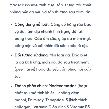
Madecassoside tinh túy, tập trung tái thiết
những nền da yếu và tổn thương sau xâm lấn.
Công dụng nổi bật:
Củng cố hàng rào bảo
vệ da, làm dịu nhanh tình trạng đỏ rát,
bong tróc. Cấp ẩm sâu, giúp da mềm mại,
căng mịn và cải thiện độ săn chắc rõ rệt.
Đối tượng sử dụng:
Mọi loại da. Đặc biệt
là da kích ứng, mẩn đỏ, da sau treatment
(peel, laser) hoặc da yếu cần phục hồi cấp
tốc.
Thành phần chính:
Madecassoside
(hoạt
chất rau má tinh khiết – chống viêm
mạnh), Palmitoyl Tripeptide-5 (kích thích
collagen), Vitamin C ổn định & Vitamin B5.