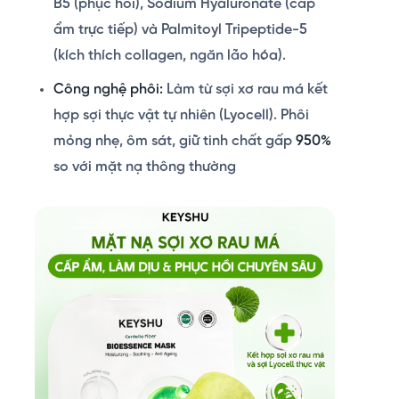
B5 (phục hồi), Sodium Hyaluronate (cấp
ẩm trực tiếp) và Palmitoyl Tripeptide-5
(kích thích collagen, ngăn lão hóa).
Công nghệ phôi:
Làm từ sợi xơ rau má kết
hợp sợi thực vật tự nhiên (Lyocell). Phôi
mỏng nhẹ, ôm sát, giữ tinh chất gấp
950%
so với mặt nạ thông thường