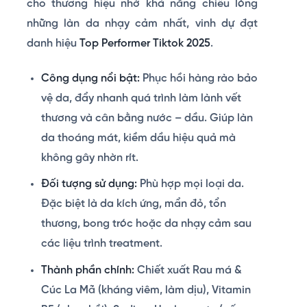
cho thương hiệu nhờ khả năng chiều lòng
những làn da nhạy cảm nhất, vinh dự đạt
danh hiệu
Top Performer Tiktok 2025
.
Công dụng nổi bật:
Phục hồi hàng rào bảo
vệ da, đẩy nhanh quá trình làm lành vết
thương và cân bằng nước – dầu. Giúp làn
da thoáng mát, kiềm dầu hiệu quả mà
không gây nhờn rít.
Đối tượng sử dụng:
Phù hợp mọi loại da.
Đặc biệt là da kích ứng, mẩn đỏ, tổn
thương, bong tróc hoặc da nhạy cảm sau
các liệu trình treatment.
Thành phần chính:
Chiết xuất Rau má &
Cúc La Mã (kháng viêm, làm dịu), Vitamin