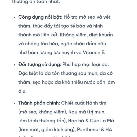
thương an toàn nhất.
Công dụng nổi bật:
Hỗ trợ mờ sẹo và vết
thâm, thúc đẩy tái tạo tế bào và hình
thành mô liên kết. Kháng viêm, diệt khuẩn
và chống lão hóa, ngăn chặn đốm nâu
nhờ hàm lượng lưu huỳnh và Vitamin E.
Đối tượng sử dụng:
Phù hợp mọi loại da.
Đặc biệt là da tổn thương sau mụn, da có
thâm, sẹo hoặc da khô thiếu nước cần làm
dịu.
Thành phần chính:
Chiết xuất Hành tím
(mờ sẹo, kháng viêm), Rau má (trị mụn,
làm lành thương tổn), Bạc hà & Cúc La Mã
(làm mát, giảm kích ứng), Panthenol & HA