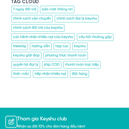
TAG CLOUD
7 ngày đổi trả
bảo mật thông tin
chính sách vận chuyển
chính sách đại lý keyshu
chính sách đổi trả của keyshu
các kênh nhận khiếu nại của keyshu
câu hỏi thường gặp
freeship
hướng dẫn
hợp tác
keyshu
keyshu giải đáp
phương thức thanh toán
quyền lợi đại lý
ship COD
thanh toán trực tiếp
thắc mắc
tiếp nhận khiếu nại
đặt hàng
Tham gia Keyshu club
Nhận ưu đãi 10% cho đơn hàng đầu tiên!