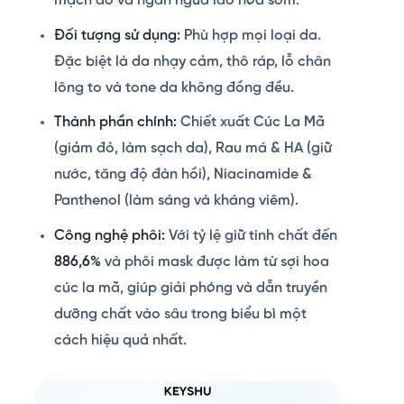
mạch đỏ và ngăn ngừa lão hóa sớm.
Đối tượng sử dụng:
Phù hợp mọi loại da.
Đặc biệt là da nhạy cảm, thô ráp, lỗ chân
lông to và tone da không đồng đều.
Thành phần chính:
Chiết xuất Cúc La Mã
(giảm đỏ, làm sạch da), Rau má & HA (giữ
nước, tăng độ đàn hồi), Niacinamide &
Panthenol (làm sáng và kháng viêm).
Công nghệ phôi:
Với tỷ lệ giữ tinh chất đến
886,6%
và phôi mask được làm từ sợi hoa
cúc la mã, giúp giải phóng và dẫn truyền
dưỡng chất vào sâu trong biểu bì một
cách hiệu quả nhất.