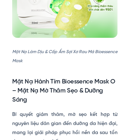
Mặt Nạ Làm Dịu & Cấp Ẩm Sợi Xơ Rau Má Bioessence
Mask
Mặt Nạ Hành Tím Bioessence Mask O
– Mặt Nạ Mờ Thâm Sẹo & Dưỡng
Sáng
Bí quyết giảm thâm, mờ sẹo kết hợp từ
nguyên liệu dân gian đến dưỡng da hiện đại,
mang lại giải pháp phục hồi nền da sau tổn