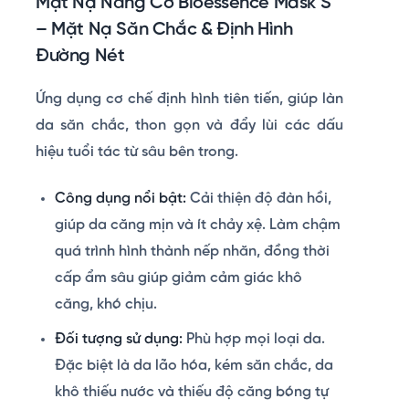
Mặt Nạ Nâng Cơ Bioessence Mask S
– Mặt Nạ Săn Chắc & Định Hình
Đường Nét
Ứng dụng cơ chế định hình tiên tiến, giúp làn
da săn chắc, thon gọn và đẩy lùi các dấu
hiệu tuổi tác từ sâu bên trong.
Công dụng nổi bật:
Cải thiện độ đàn hồi,
giúp da căng mịn và ít chảy xệ. Làm chậm
quá trình hình thành nếp nhăn, đồng thời
cấp ẩm sâu giúp giảm cảm giác khô
căng, khó chịu.
Đối tượng sử dụng:
Phù hợp mọi loại da.
Đặc biệt là da lão hóa, kém săn chắc, da
khô thiếu nước và thiếu độ căng bóng tự