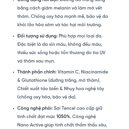
bằng cách giảm melanin và làm mờ vết
thâm. Chống oxy hóa mạnh mẽ, bảo vệ da
khỏi lão hóa sớm và tác hại môi trường.
Đối tượng sử dụng:
Phù hợp mọi loại da.
Đặc biệt là da xỉn màu, không đều màu,
thiếu sức sống hoặc tổn thương do tia UV
và thâm sau mụn.
Thành phần chính:
Vitamin C, Niacinamide
& Glutathione (dưỡng trắng, mờ thâm),
Chiết xuất tảo biển & Nhụy hoa nghệ tây
(chống oxy hóa, bảo vệ da).
Công nghệ phôi:
Sợi Tencel cao cấp giữ
tinh chất đạt mức
1050%
. Công nghệ
Nano Active giúp tinh chất thẩm thấu sâu,