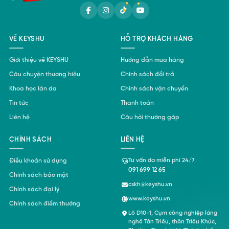
VỀ KEYSHU
HỖ TRỢ KHÁCH HÀNG
Giới thiệu về KEYSHU
Hướng dẫn mua hàng
Câu chuyện thương hiệu
Chính sách đổi trả
Khoa học làn da
Chính sách vận chuyển
Tin tức
Thanh toán
Liên hệ
Câu hỏi thường gặp
CHÍNH SÁCH
LIÊN HỆ
Điều khoản sử dụng
Tư vấn da miễn phí 24/7
091 699 12 65
Chính sách bảo mật
cskh@keyshu.vn
Chính sách đại lý
www.keyshu.vn
Chính sách điểm thưởng
Lô D10-1, Cụm công nghiệp làng
nghề Tân Triều, thôn Triều Khúc,