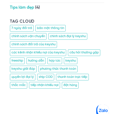
Tips làm đẹp
(4)
TAG CLOUD
7 ngày đổi trả
bảo mật thông tin
chính sách vận chuyển
chính sách đại lý keyshu
chính sách đổi trả của keyshu
các kênh nhận khiếu nại của keyshu
câu hỏi thường gặp
freeship
hướng dẫn
hợp tác
keyshu
keyshu giải đáp
phương thức thanh toán
quyền lợi đại lý
ship COD
thanh toán trực tiếp
thắc mắc
tiếp nhận khiếu nại
đặt hàng