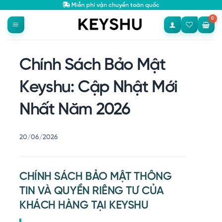
Bỏ
Miễn phí vận chuyển toàn quốc
qua
nội
dung
Chính Sách Bảo Mật
Keyshu: Cập Nhật Mới
Nhất Năm 2026
20/06/2026
CHÍNH SÁCH BẢO MẬT THÔNG
TIN VÀ QUYỀN RIÊNG TƯ CỦA
KHÁCH HÀNG TẠI KEYSHU