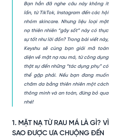
Bạn hẳn đã nghe câu này không ít
lần, từ TikTok, Instagram đến các hội
nhóm skincare. Nhưng liệu loại mặt
nạ thiên nhiên “gây sốt” này có thực
sự tốt như lời đồn? Trong bài viết này,
Keyshu sẽ cùng bạn giải mã toàn
diện về mặt nạ rau má, từ công dụng
thật sự đến những “tác dụng phụ” có
thể gặp phải. Nếu bạn đang muốn
chăm da bằng thiên nhiên một cách
thông minh và an toàn, đừng bỏ qua
nhé!
1. MẶT NẠ TỪ RAU MÁ LÀ GÌ? VÌ
SAO ĐƯỢC ƯA CHUỘNG ĐẾN