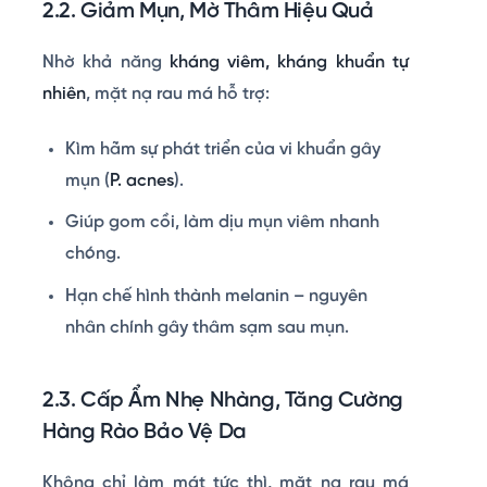
2.2. Giảm Mụn, Mờ Thâm Hiệu Quả
Nhờ khả năng
kháng viêm, kháng khuẩn tự
nhiên
, mặt nạ rau má hỗ trợ:
Kìm hãm sự phát triển của vi khuẩn gây
mụn (
P. acnes
).
Giúp gom cồi, làm dịu mụn viêm nhanh
chóng.
Hạn chế hình thành melanin – nguyên
nhân chính gây thâm sạm sau mụn.
2.3. Cấp Ẩm Nhẹ Nhàng, Tăng Cường
Hàng Rào Bảo Vệ Da
Không chỉ làm mát tức thì, mặt nạ rau má