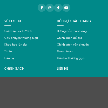
VỀ KEYSHU
HỖ TRỢ KHÁCH HÀNG
Giới thiệu về KEYSHU
Hướng dẫn mua hàng
Câu chuyện thương hiệu
Chính sách đổi trả
Khoa học làn da
Chính sách vận chuyển
Tin tức
Thanh toán
Liên hệ
Câu hỏi thường gặp
CHÍNH SÁCH
LIÊN HỆ
Điều khoản sử dụng
Tư vấn da miễn phí 24/7
091 699 12 65
Chính sách bảo mật
cskh@keyshu.vn
Chính sách đại lý
www.keyshu.vn
Chính sách điểm thưởng
Lô D10-1, Cụm công nghiệp làng
nghề Tân Triều, thôn Triều Khúc,