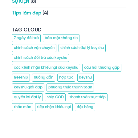
SỰ KIỆN
(8)
Tips làm đẹp
(4)
TAG CLOUD
7 ngày đổi trả
bảo mật thông tin
chính sách vận chuyển
chính sách đại lý keyshu
chính sách đổi trả của keyshu
các kênh nhận khiếu nại của keyshu
câu hỏi thường gặp
freeship
hướng dẫn
hợp tác
keyshu
keyshu giải đáp
phương thức thanh toán
quyền lợi đại lý
ship COD
thanh toán trực tiếp
thắc mắc
tiếp nhận khiếu nại
đặt hàng