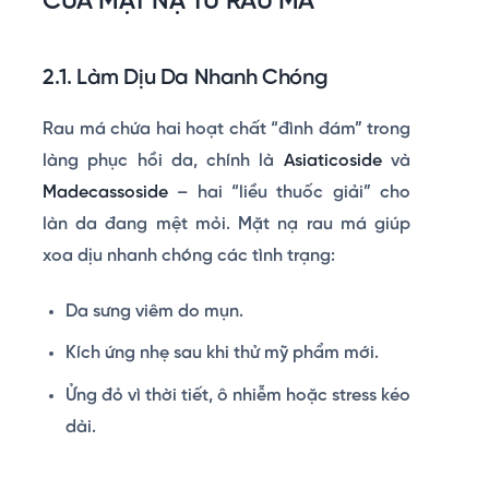
CỦA MẶT NẠ TỪ RAU MÁ
2.1. Làm Dịu Da Nhanh Chóng
Rau má chứa hai hoạt chất “đình đám” trong
làng phục hồi da, chính là
Asiaticoside
và
Madecassoside
– hai “liều thuốc giải” cho
làn da đang mệt mỏi. Mặt nạ rau má giúp
xoa dịu nhanh chóng các tình trạng:
Da sưng viêm do mụn.
Kích ứng nhẹ sau khi thử mỹ phẩm mới.
Ửng đỏ vì thời tiết, ô nhiễm hoặc stress kéo
dài.