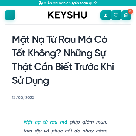
Bỏ
Miễn phí vận chuyển toàn quốc
qua
nội
dung
Mặt Nạ Từ Rau Má Có
Tốt Không? Những Sự
Thật Cần Biết Trước Khi
Sử Dụng
13/05/2025
Mặt nạ từ rau má
giúp giảm mụn,
làm dịu và phục hồi da nhạy cảm!