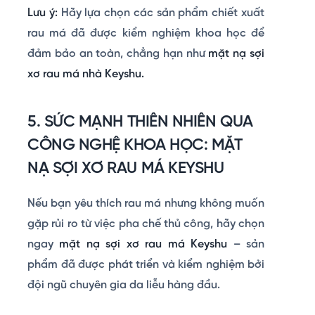
Lưu ý:
Hãy lựa chọn các sản phẩm chiết xuất
rau má đã được kiểm nghiệm khoa học để
đảm bảo an toàn, chẳng hạn như
mặt nạ sợi
xơ rau má nhà Keyshu.
5
.
SỨC MẠNH THIÊN NHIÊN QUA
CÔNG NGHỆ KHOA HỌC: MẶT
NẠ SỢI XƠ RAU MÁ KEYSHU
Nếu bạn yêu thích rau má nhưng không muốn
gặp rủi ro từ việc pha chế thủ công, hãy chọn
ngay
mặt nạ sợi xơ rau má Keyshu
– sản
phẩm đã được phát triển và kiểm nghiệm bởi
đội ngũ chuyên gia da liễu hàng đầu.