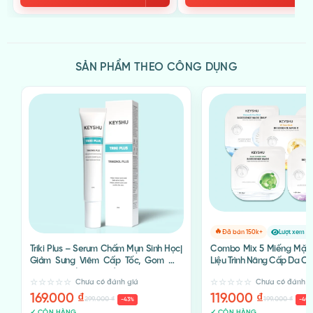
amino acid để trẻ hóa làn da.
SẢN PHẨM THEO CÔNG DỤNG
🔥
Đã bán 150k+
Lượt xem 2
u
Triki Plus – Serum Chấm Mụn Sinh Học|
Combo Mix 5 Miếng Mặt 
0
Giảm Sưng Viêm Cấp Tốc, Gom Cồi
Liệu Trình Nâng Cấp Da C
Mụn Nhanh (Qùa Tặng)
Chưa có đánh giá
Chưa có đánh g
169.000
₫
119.000
₫
299.000
₫
199.000
₫
-43%
-40
Công thức đặc biệt kết hợp giữa công nghệ sinh học tế