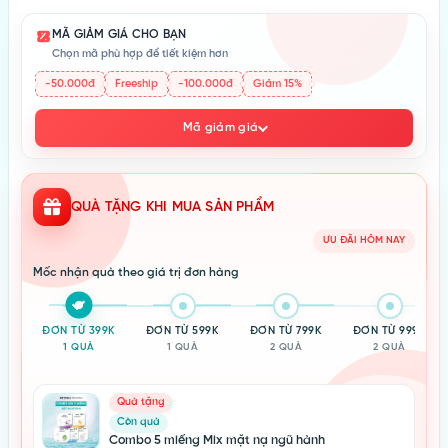
MÃ GIẢM GIÁ CHO BẠN
Chọn mã phù hợp để tiết kiệm hơn
-50.000đ
Freeship
-100.000đ
Giảm 15%
Mã giảm giá
QUÀ TẶNG KHI MUA SẢN PHẨM
ƯU ĐÃI HÔM NAY
Mốc nhận quà theo giá trị đơn hàng
ĐƠN TỪ 399K
ĐƠN TỪ 599K
ĐƠN TỪ 799K
ĐƠN TỪ 999K
1 QUÀ
1 QUÀ
2 QUÀ
2 QUÀ
Quà tặng
Còn quà
Combo 5 miếng Mix mặt nạ ngũ hành