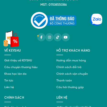
MST: 0110855086
VỀ KEYSHU
HỖ TRỢ KHÁCH HÀNG
Giới thiệu về KEYSHU
Hướng dẫn mua hàng
Câu chuyện thương hiệu
Chính sách đổi trả
Serum rau má lành da sử dụng công thức CICA thế hệ mới
Khoa học làn da
Chính sách vận chuyển
Tin tức
Thanh toán
Liên hệ
Câu hỏi thường gặp
Bên cạnh đó, chiết xuất tràm trà cao cấp nguồn gốc Tây Ban
Nha kết hợp cùng chiết xuất nọc ong mang lại năng lực giảm
CHÍNH SÁCH
LIÊN HỆ
sưng viêm nhanh chóng.