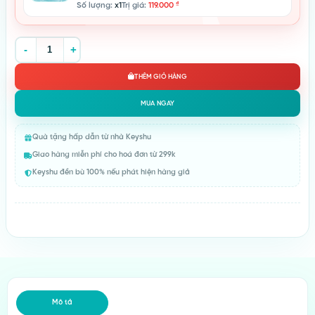
Số lượng:
x1
Trị giá:
119.000
₫
Serum Rau Má Phục Hồi Keyshu Cicamax Refine - Làm Dịu Và N
THÊM GIỎ HÀNG
MUA NGAY
Quà tặng hấp dẫn từ nhà Keyshu
Giao hàng miễn phí cho hoá đơn từ 299k
Keyshu đền bù 100% nếu phát hiện hàng giả
Mô tả