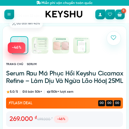
Bỏ
Miễn phí vận chuyển toàn quốc
qua
nội
Ưu đãi lên 43%
dung
-46%
Add to
wishlist
TRANG CHỦ
/
SERUM
Serum Rau Má Phục Hồi Keyshu Cicamax
Refine – Làm Dịu Và Ngừa Lão Hóa| 25ML
★
5.0/5
Đã bán 50k+
150k+ lượt xem
⚡
:
:
FLASH DEAL
00
00
00
₫
269.000
₫
-46%
499.000
Giá gốc là: 499.000 ₫.
Giá hiện tại là: 269.000 ₫.